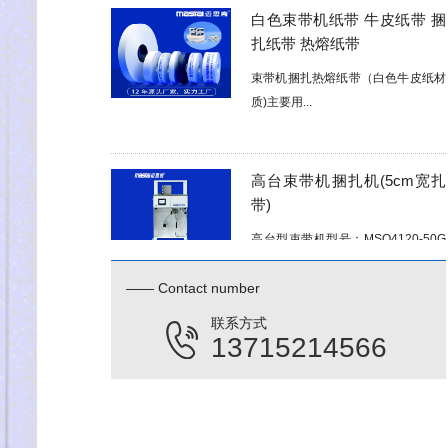
扎纸带 热熔纸带
束带机捆扎热熔纸带（白色牛皮纸材
质)主要用...
高台束带机捆扎机(5cm宽扎
带)
高台型束带机型号：MSQ4120-50G
优点：可随时...
—— Contact number
需要付运费吗？快递运送包装
联系方式
会坏吗？
13715214566
珠三角含运费，非珠三角地区，运费
方面双方...