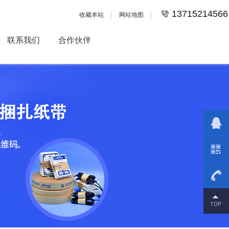
13715214566
收藏本站
网站地图
联系我们
合作伙伴
可以定做吗？定做要多久？
迈思奇胶带厚度、长度、宽度及融化
点都可按...
OPP束带 束带机用OPP膜带
捆扎带
束带机捆扎OPP胶带适用于钞票，彩
盒，吊牌，...
13715
束带机用黄牛皮纸带 捆扎纸
带 热熔纸带