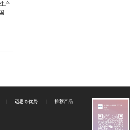
生产
国
高台型束带机 捆扎机
一、名称：高台捆扎机二、型号：
MSQ4620-20...
白色束带机纸带 牛皮纸带 捆
扎纸带 热熔纸带
束带机捆扎热熔纸带（白色牛皮纸材
质)主要用...
|
迈思奇优势
|
推荐产品