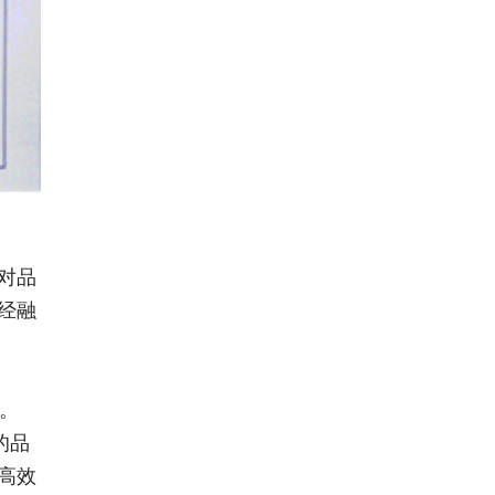
OPP束带 束带机用OPP膜带
捆扎带
束带机捆扎OPP胶带适用于钞票，彩
盒，吊牌，...
束带机用黄牛皮纸带 捆扎纸
带 热熔纸带
对品
经融
束带机捆扎热熔纸带(黄色牛皮纸材
质)主要用...
已
牌。
桌面型束带机 捆扎机
的品
设备适用场景：适用于钞票，彩盒，
高效
吊牌，单...